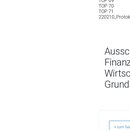
TOP 69
TOP 70
TOP 71
220210_Protok
Aussc
Finanz
Wirtsc
Grund
+ zum Goo