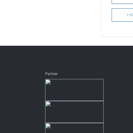
+ iC
Partner