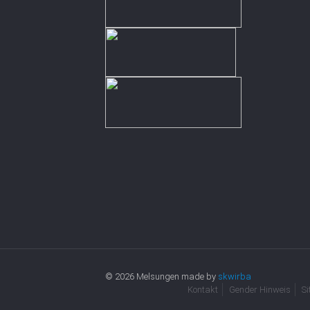
© 2026 Melsungen made by
skwirba
Kontakt
Gender Hinweis
S