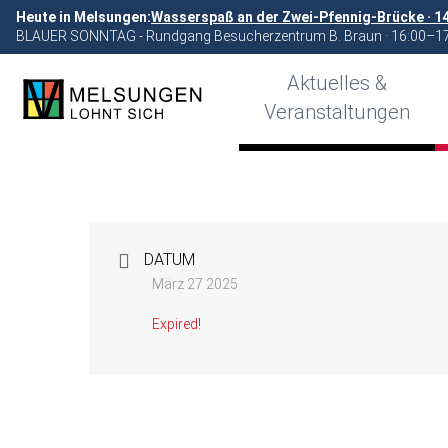
Heute in Melsungen:
Wasserspaß an der Zwei-Pfennig-Brücke · 1
BLAUER SONNTAG - Rundgang Besucherzentrum B. Braun · 16:00–1
Aktuelles &
Veranstaltungen
DATUM
März 27 2025
Expired!