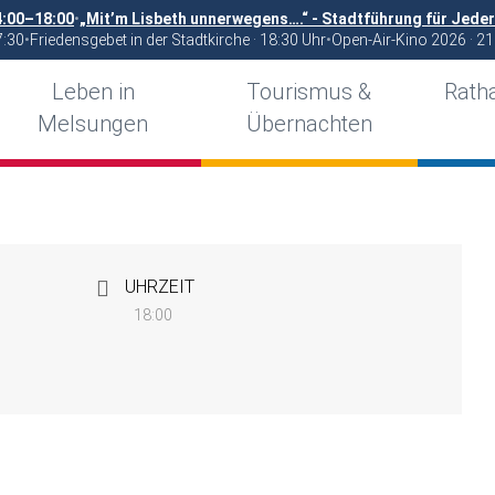
4:00–18:00
•
„Mit’m Lisbeth unnerwegens….“ - Stadtführung für Jede
7:30
•
Friedensgebet in der Stadtkirche · 18:30 Uhr
•
Open-Air-Kino 2026 · 21
Leben in
Tourismus &
Ratha
Melsungen
Übernachten
UHRZEIT
18:00