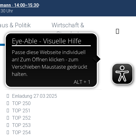
rmann · 14:00–15:30
•
:30 Uhr
us & Politik
Wirtschaft &
Standort
Dokumente
Einladung 27.03.2025
TOP 250
TOP 251
TOP 252
TOP 253
TOP 254