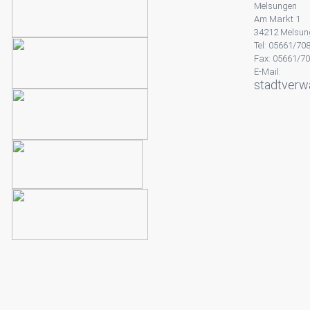
Melsungen
Am Markt 1
34212 Melsun
Tel: 05661/70
Fax: 05661/7
E-Mail:
stadtverw