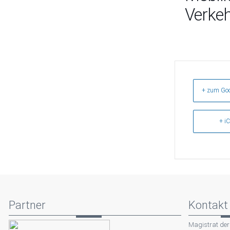
Verke
+ zum Goo
+ iC
Partner
Kontakt
Magistrat der