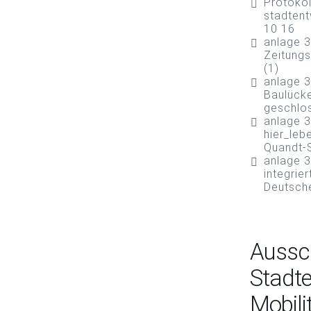
Protokol
stadten
10 16
anlage 
Zeitungs
(1)
anlage 3
Baulücke
geschlos
anlage 3
hier_leb
Quandt-S
anlage 3
integrie
Deutsch
Aussc
Stadte
Mobili