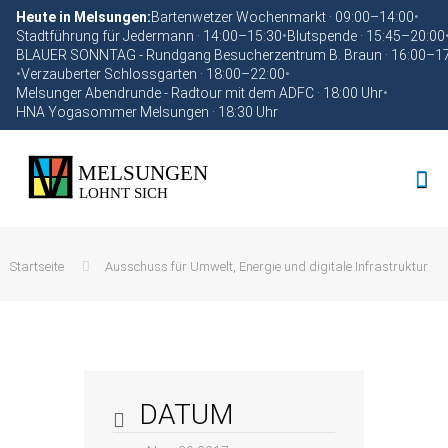
Heute in Melsungen:
Bartenwetzer Wochenmarkt · 09:00–14:00
•
Stadtführung für Jedermann · 14:00–15:30
•
Blutspende · 15:45–20:00
BLAUER SONNTAG - Rundgang Besucherzentrum B. Braun · 16:00–1
•
Verzauberter Schlossgarten · 18:00–22:00
•
Melsunger Abendrunde - Radtour mit dem ADFC · 18:00 Uhr
•
HNA Yogasommer Melsungen · 18:30 Uhr
Startseite
Ausschuss für Umwelt, Energie und digitale Infrastruktur
DATUM