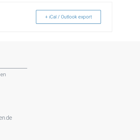
+ iCal / Outlook export
gen
en.de