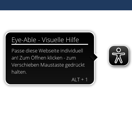
Dokumente
Einladung16.10.19
TOP86
TOP 87