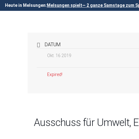
Heute in Melsungen:
Melsungen spielt— 2 ganze Samstage zum Sp
DATUM
Okt. 16 2019
Expired!
Ausschuss für Umwelt, En