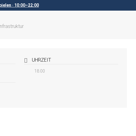
ielen · 10:00–22:00
nfrastruktur
UHRZEIT
18:00