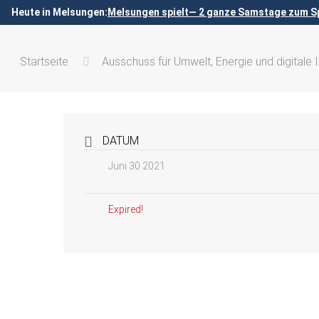
Heute in Melsungen:
Melsungen spielt— 2 ganze Samstage zum Sp
Startseite
Ausschuss für Umwelt, Energie und digitale I
DATUM
Juni 30 2021
Expired!