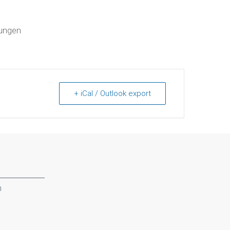
sungen
+ iCal / Outlook export
n