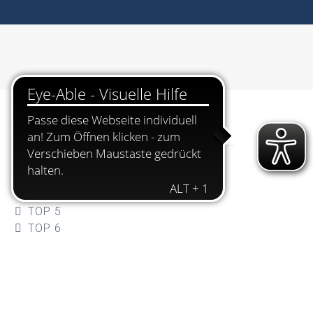
Dokumente
AUEdIHomepage[17731]
Einladung 30.06.2021
TOP 4
TOP 5
TOP 6