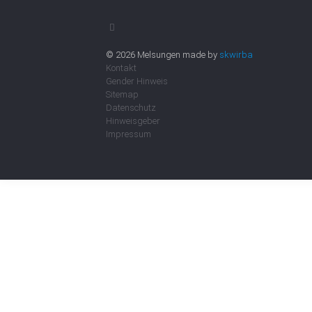
© 2026 Melsungen made by
skwirba
Kontakt
Gender Hinweis
Sitemap
Datenschutz
Hinweisgeber
Impressum