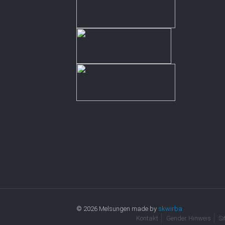
© 2026 Melsungen made by
skwirba
Kontakt
Gender Hinweis
S