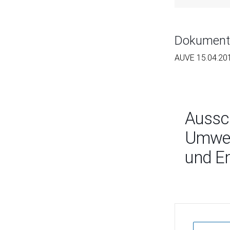
Dokument
AUVE 15.04.20
Aussc
Umwelt
und En