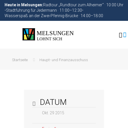
Heute in Melsungen:
Radtour „Rundtour zum Alheimer“ · 10:00 Uhr
•
Stadtführung für Jedermann · 11:00–12:30
•
Wasserspaß an der Zwei-Pfennig-Brücke · 14:00–18:00
Startseite
Haupt- und Finanzausschuss
DATUM
Okt. 29 2015