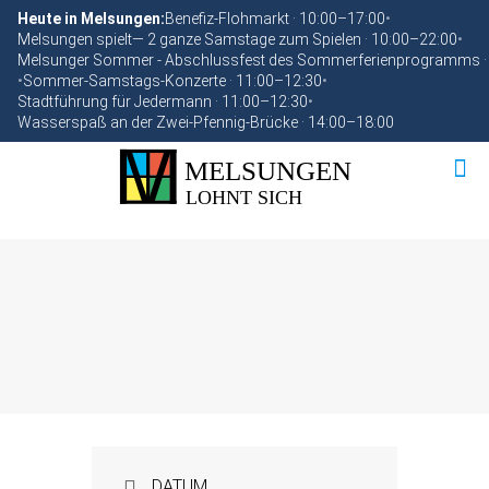
Heute in Melsungen:
Benefiz-Flohmarkt · 10:00–17:00
•
Melsungen spielt— 2 ganze Samstage zum Spielen · 10:00–22:00
•
Melsunger Sommer - Abschlussfest des Sommerferienprogramms ·
•
Sommer-Samstags-Konzerte · 11:00–12:30
•
Stadtführung für Jedermann · 11:00–12:30
•
Wasserspaß an der Zwei-Pfennig-Brücke · 14:00–18:00
DATUM