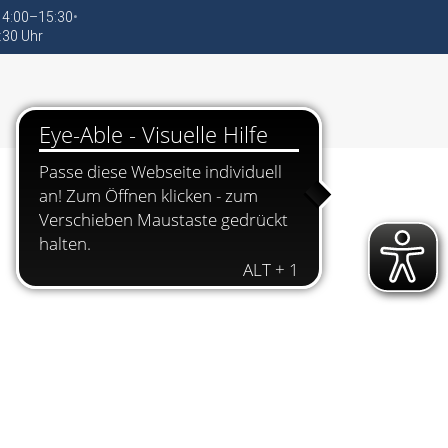
 14:00–15:30
•
:30 Uhr