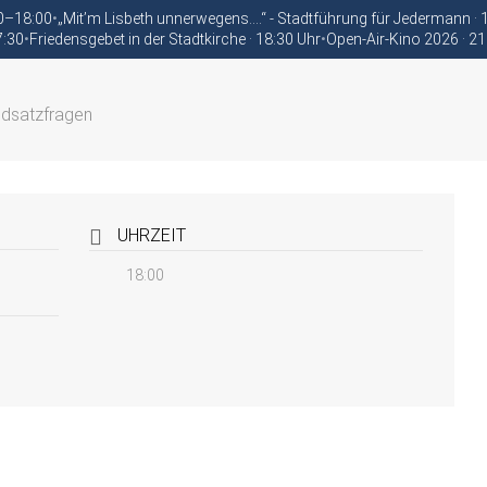
00–18:00
•
„Mit’m Lisbeth unnerwegens….“ - Stadtführung für Jedermann ·
7:30
•
Friedensgebet in der Stadtkirche · 18:30 Uhr
•
Open-Air-Kino 2026 · 21
ndsatzfragen
UHRZEIT
18:00