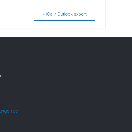
+ iCal / Outlook export
n
ungen.de