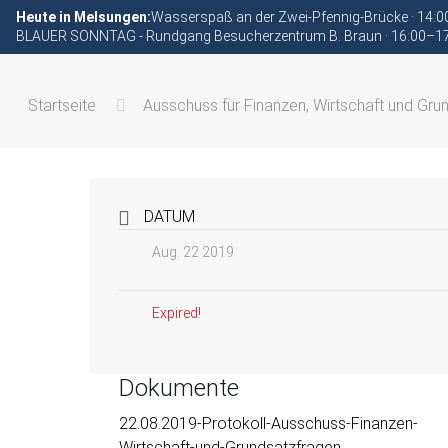
Heute in Melsungen:
Wasserspaß an der Zwei-Pfennig-Brücke · 14:
BLAUER SONNTAG - Rundgang Besucherzentrum B. Braun · 16:00–1
Startseite
Ausschuss für Finanzen, Wirtschaft und Gru
DATUM
Aug. 22 2019
Expired!
Dokumente
22.08.2019-Protokoll-Ausschuss-Finanzen-
Wirtschaft-und-Grundsatzfragen