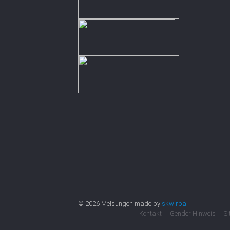
© 2026 Melsungen made by
skwirba
Kontakt
Gender Hinweis
S