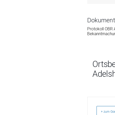
Dokument
Protokoll OBR
Bekanntmachun
Ortsbe
Adels
+ zum Goo