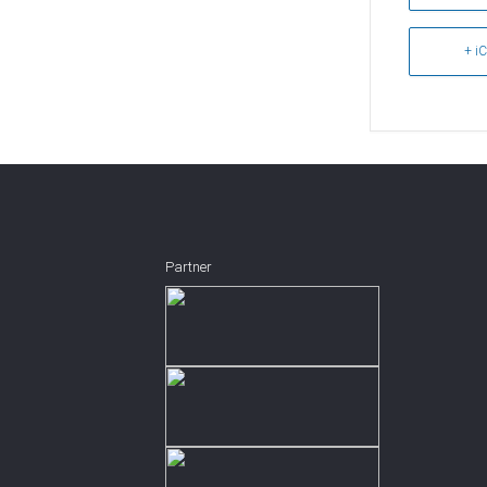
+ iC
Partner