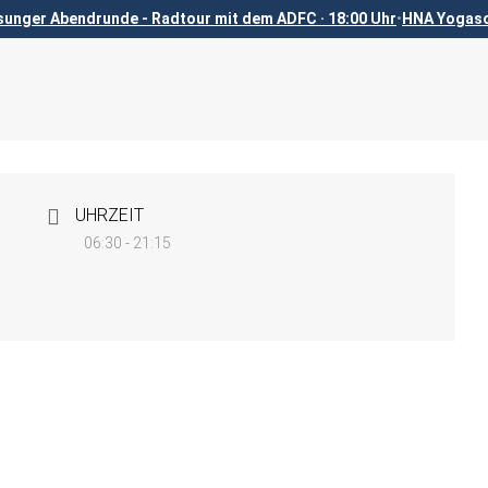
sunger Abendrunde - Radtour mit dem ADFC · 18:00 Uhr
•
HNA Yogaso
UHRZEIT
06:30 - 21:15