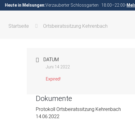
Heute in Melsungen:
Verzauberter Schlossgarten · 18:00–22:00
•
Mel
Startseite
Ortsbeiratssitzung Kehrenbach
DATUM
Juni 14 2022
Expired!
Dokumente
Protokoll Ortsbeiratssitzung Kehrenbach
14.06.2022