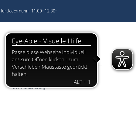
 für Jedermann · 11:00–12:30
•
Dokumente
OBR Schw 27.05.202120210602112330
Einladung Ortsbeiratssitzung
Schwarzenberg