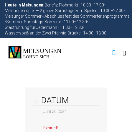
Heute in Melsungen:
Benefiz-Flohmarkt · 10:00–17:00
•
Melsungen spielt— 2 ganze Samstage zum Spielen · 10:00–22:00
•
Melsunger Sommer - Abschlussfest des Sommerferienprogramms ·
•
Sommer-Samstags-Konzerte · 11:00–12:30
•
Stadtführung für Jedermann · 11:00–12:30
•
Wasserspaß an der Zwei-Pfennig-Brücke · 14:00–18:00
DATUM
Juni 26 2024
Expired!