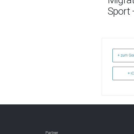
Sport
+ zum Goo
+ iC
Partner