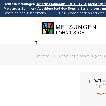
Heute in Melsungen:
Benefiz-Flohmarkt · 10:00–17:00
•
Melsungen 
Melsunger Sommer - Abschlussfest des Sommerferienprogramms
Stadtführung für Jedermann · 11:00–12:30
•
Wasserspaß an der Zwei-
Startseite
Ausschuss für Soziales, Jugend, Sen
DATUM
Sep. 2
Expired