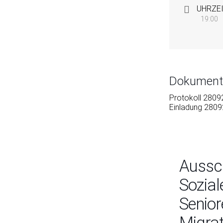
UHRZE
19:00
Dokument
Protokoll 280
Einladung 280
Aussc
Sozial
Seniore
Migrat