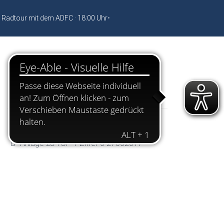
 Radtour mit dem ADFC · 18:00 Uhr
•
Dokumente
Protokoll 27062017
Anlage zu TOP 1 27062017
Anlage zu TOP 1 Ziffer 6 27062017