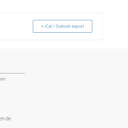
+ iCal / Outlook export
gen
en.de