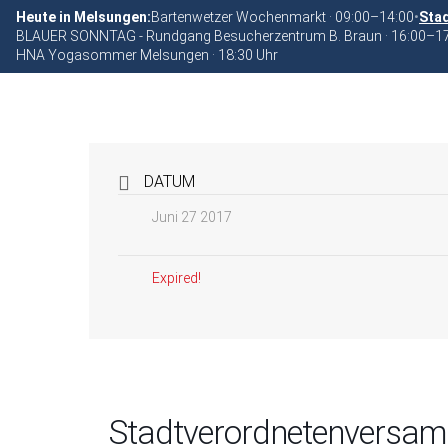
Heute in Melsungen:
Bartenwetzer Wochenmarkt · 09:00–14:00
•
Stad
BLAUER SONNTAG - Rundgang Besucherzentrum B. Braun · 16:00–1
HNA Yogasommer Melsungen · 18:30 Uhr
DATUM
Juni 27 2017
Expired!
Stadtverordnetenversa