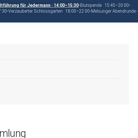
tführung für Jedermann · 14:00–15:30
•
Blutspende · 15:45–20:00
•
7:30
•
Verzauberter Schlossgarten · 18:00–22:00
•
Melsunger Abendrunde -
mmlung