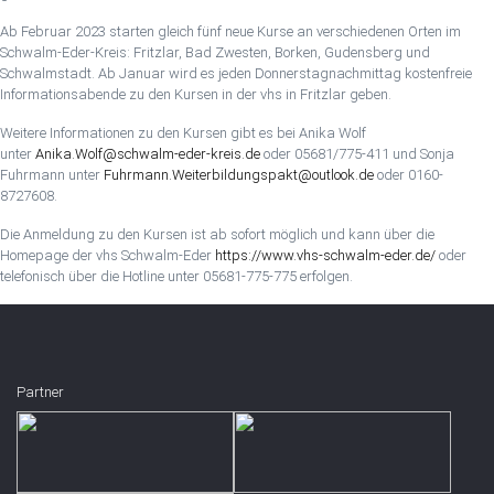
Ab Februar 2023 starten gleich fünf neue Kurse an verschiedenen Orten im
Schwalm-Eder-Kreis: Fritzlar, Bad Zwesten, Borken, Gudensberg und
Schwalmstadt. Ab Januar wird es jeden Donnerstagnachmittag kostenfreie
Informationsabende zu den Kursen in der vhs in Fritzlar geben.
Weitere Informationen zu den Kursen gibt es bei Anika Wolf
unter
Anika.Wolf@schwalm-eder-kreis.de
oder 05681/775-411 und Sonja
Fuhrmann unter
Fuhrmann.Weiterbildungspakt@outlook.de
oder 0160-
8727608.
Die Anmeldung zu den Kursen ist ab sofort möglich und kann über die
Homepage der vhs Schwalm-Eder
https://www.vhs-schwalm-eder.de/
oder
telefonisch über die Hotline unter 05681-775-775 erfolgen.
Partner