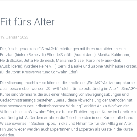
Fit fürs Alter
19. Januar 2023
Die „frisch gebackenen“ SimA®-Kursleitungen mit ihren Ausbilderinnen in
Fritzlar: (hintere Reihe v. li.) Elfriede Schäth (Ausbilderin), Monika Kuhlmann,
Heidi Stöcker, Jutta Heidenreich, Marianne Gissel, Karoline Maier-Klink
(Ausbilderin), (vordere Reihe v. li.) Gerhild Baake und Sabine Mühlhause-Förster.
(Bildautorin: Kreisverwaltung Schwalm-Eder)
Die Mischung macht’s – so könnten die Inhalte der „SimA®“-Aktivierungskurse
auch beschrieben werden. „SimA®“ steht für „selbstständig im Alter“. „SimA®“-
Kurse sind Seminare, die aus einer Mischung von Bewegungsübungen und
Gedächtnistrainings bestehen. „Genau diese Abwechslung der Methoden hat
eine besonders gesundheitsfördernde Wirkung“, erklärt Anika Wolf von der
Volkshochschule Schwalm-Eder, die für die Etablierung der Kurse im Landkreis
zuständig ist. Außerdem erfahren die Teilnehmenden in den Kursen allerhand
Wissenswertes in Sachen Tipps, Tricks und Hilfsmittel für den Alltag im Alter.
Hin und wieder werden auch Expertinnen und Experten als Gäste in die Kurse
geladen.