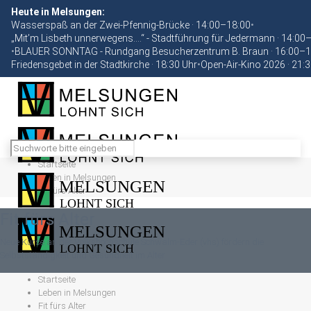
Heute in Melsungen:
Wasserspaß an der Zwei-Pfennig-Brücke · 14:00–18:00
•
„Mit’m Lisbeth unnerwegens….“ - Stadtführung für Jedermann · 14:00
•
BLAUER SONNTAG - Rundgang Besucherzentrum B. Braun · 16:00–1
Friedensgebet in der Stadtkirche · 18:30 Uhr
•
Open-Air-Kino 2026 · 21:
Startseite
Leben in Melsungen
Fit fürs Alter
Fit fürs Alter
Neue Kurse an der Volkshochschule Schwalm-Eder (vhs) fördern die
Selbstständigkeit und Gesundheit im Alter
Startseite
Leben in Melsungen
Fit fürs Alter