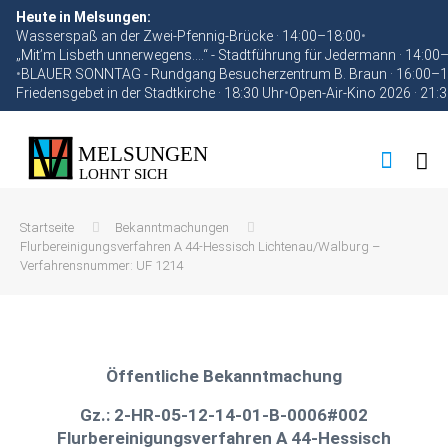
Heute in Melsungen:
Wasserspaß an der Zwei-Pfennig-Brücke · 14:00–18:00
•
„Mit’m Lisbeth unnerwegens….“ - Stadtführung für Jedermann · 14:00
•
BLAUER SONNTAG - Rundgang Besucherzentrum B. Braun · 16:00–1
Friedensgebet in der Stadtkirche · 18:30 Uhr
•
Open-Air-Kino 2026 · 21:
Startseite
Bekanntmachungen
Flurbereinigungsverfahren A 44-Hessisch Lichtenau/Walburg –
Verfahrensnummer: UF 1214
Öffentliche Bekanntmachung
Gz.: 2-HR-05-12-14-01-B-0006#002
Flurbereinigungsverfahren A 44-Hessisch