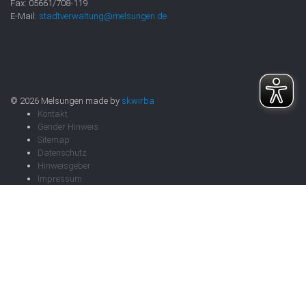
Fax: 05661/708-119
E-Mail:
stadtverwaltung@melsungen.de
© 2026 Melsungen made by
skwirba
Kontakt
Gender Hinweis
Sitemap
Datenschutz
Hinweisgeber
Impressum