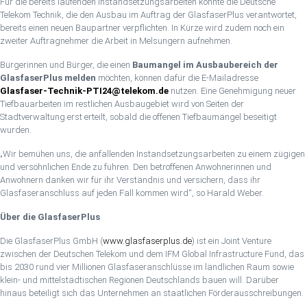
Für die bereits laufenden Instandsetzungsarbeiten konnte die Deutsche
Telekom Technik, die den Ausbau im Auftrag der GlasfaserPlus verantwortet,
bereits einen neuen Baupartner verpflichten. In Kürze wird zudem noch ein
zweiter Auftragnehmer die Arbeit in Melsungern aufnehmen.
Bürgerinnen und Bürger, die einen
Baumangel im Ausbaubereich der
GlasfaserPlus melden
möchten, können dafür die E-Mailadresse
Glasfaser-Technik-PTI24@telekom.de
nutzen. Eine Genehmigung neuer
Tiefbauarbeiten im restlichen Ausbaugebiet wird von Seiten der
Stadtverwaltung erst erteilt, sobald die offenen Tiefbaumängel beseitigt
wurden.
„Wir bemühen uns, die anfallenden Instandsetzungsarbeiten zu einem zügigen
und versöhnlichen Ende zu führen. Den betroffenen Anwohnerinnen und
Anwohnern danken wir für ihr Verständnis und versichern, dass ihr
Glasfaseranschluss auf jeden Fall kommen wird“, so Harald Weber.
Über die GlasfaserPlus
Die GlasfaserPlus GmbH (
www.glasfaserplus.de
) ist ein Joint Venture
zwischen der Deutschen Telekom und dem IFM Global Infrastructure Fund, das
bis 2030 rund vier Millionen Glasfaseranschlüsse im ländlichen Raum sowie
klein- und mittelstädtischen Regionen Deutschlands bauen will. Darüber
hinaus beteiligt sich das Unternehmen an staatlichen Förderausschreibungen.