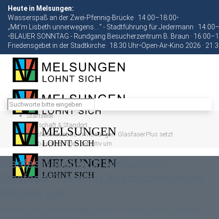
Heute in Melsungen:
Wasserspaß an der Zwei-Pfennig-Brücke · 14:00–18:00
•
„Mit’m Lisbeth unnerwegens….“ - Stadtführung für Jedermann · 14:00
•
BLAUER SONNTAG - Rundgang Besucherzentrum B. Braun · 16:00–1
Friedensgebet in der Stadtkirche · 18:30 Uhr
•
Open-Air-Kino 2026 · 21:
Startseite
Wirtschaft & Standort
Glasfaserausbau in Melsungen: GlasfaserPlus setzt
Ausbauplanungen definitiv um
Glasfaserausbau in Melsungen:
GlasfaserPlus setzt Ausbauplanungen
definitiv um
Abschluss der Instandsetzungsarbeiten bis Ende des Jahres. Planungen
werden definitiv umgesetzt.