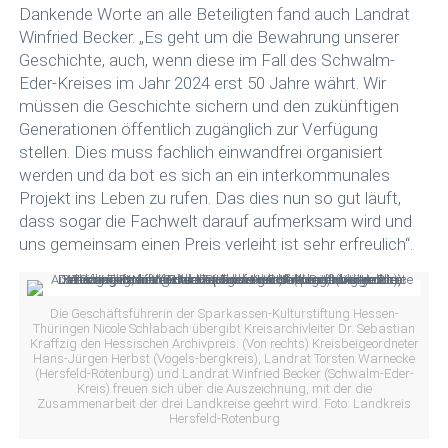
Dankende Worte an alle Beteiligten fand auch Landrat
Winfried Becker. „Es geht um die Bewahrung unserer
Geschichte, auch, wenn diese im Fall des Schwalm-
Eder-Kreises im Jahr 2024 erst 50 Jahre währt. Wir
müssen die Geschichte sichern und den zukünftigen
Generationen öffentlich zugänglich zur Verfügung
stellen. Dies muss fachlich einwandfrei organisiert
werden und da bot es sich an ein interkommunales
Projekt ins Leben zu rufen. Das dies nun so gut läuft,
dass sogar die Fachwelt darauf aufmerksam wird und
uns gemeinsam einen Preis verleiht ist sehr erfreulich“.
Die Geschäftsführerin der Sparkassen-Kulturstiftung Hessen-
Thüringen Nicole Schlabach übergibt Kreisarchivleiter Dr. Sebastian
Kraffzig den Hessischen Archivpreis. (Von rechts) Kreisbeigeordneter
Hans-Jürgen Herbst (Vogels-bergkreis), Landrat Torsten Warnecke
(Hersfeld-Rotenburg) und Landrat Winfried Becker (Schwalm-Eder-
Kreis) freuen sich über die Auszeichnung, mit der die
Zusammenarbeit der drei Landkreise geehrt wird. Foto: Landkreis
Hersfeld-Rotenburg