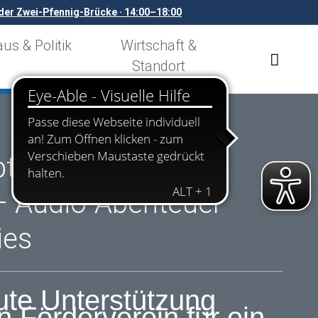
er Zwei-Pfennig-Brücke · 14:00–18:00
us & Politik
Wirtschaft &
Standort
bt´s was auf die
– Audio-Abenteuer
ies
ute Unterstützung
n Förderverein für ein