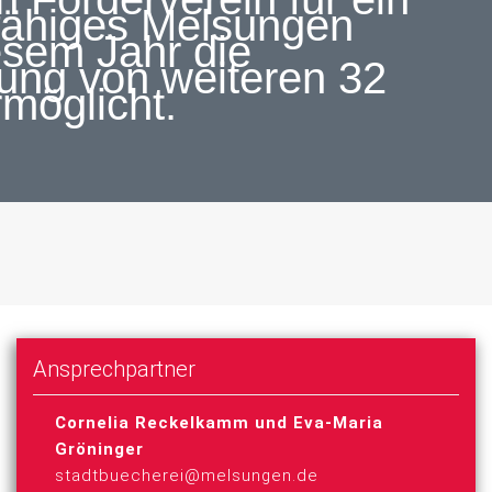
fähiges Melsungen
esem Jahr die
ung von weiteren 32
rmöglicht.
Ansprechpartner
Cornelia Reckelkamm und Eva-Maria
Gröninger
stadtbuecherei@melsungen.de