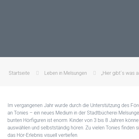
Startseite
Leben in Melsungen
„Hier gibt´s was 
Im vergangenen Jahr wurde durch die Unterstützung des Förd
an Tonies – ein neues Medium in der Stadtbücherei Melsunge
bunten Hörfiguren ist enorm. Kinder von 3 bis 8 Jahren könn
auswählen und selbstständig hören. Zu vielen Tonies finden 
das Hör-Erlebnis visuell vertiefen.