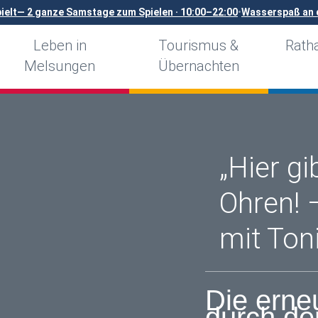
ielt— 2 ganze Samstage zum Spielen · 10:00–22:00
•
Wasserspaß an d
Leben in
Tourismus &
Ratha
Melsungen
Übernachten
„Hier gi
Ohren! 
mit Ton
Die erne
durch de