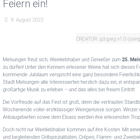
Feiern ein!
8. August 2023
CREATOR: gd-jpeg v1.0 (using
Melsungen freut sich, Weinliebhaber und Genießer zum
25. Mel
zu dürfen! Unter den Kennern erlesener Weine hat sich dieses 
kommende Jubiläum verspricht eine ganz besondere Feierlich
Stadt Melsungen alle Interessierten herzlich dazu ein, in ents
großartige Musik zu erleben – und das alles bei freiem Eintritt.
Die Vorfreude auf das Fest ist groß, denn die vertrauten Standb
Wochenende voller erstklassiger Weingenüsse sorgen. Winzer
Anbaugebieten sowie dem Elsass werden ihre erlesensten Tropf
Doch nicht nur Weinliebhaber kommen auf ihre Kosten. Mit einer
und begleitenden Grillspezialitäten, Crêpes, Flamm- und Zwiebel