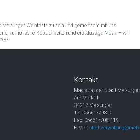
des Melsunger Weinfests zu sein und gemeinsam mit uns
e, kulinarische Köstlichkeiten und erstklassige Musik – wir
üßen!
Kontakt
Magistrat der Stadt Melsunge
Am Markt 1
34212 Melsungen
Tel: 05661/708-0
Fax: 05661/708-119
E-Mail:
stadtverwaltung@mels