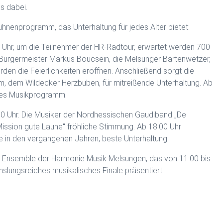
s dabei.
nenprogramm, das Unterhaltung für jedes Alter bietet:
30 Uhr, um die Teilnehmer der HR-Radtour, erwartet werden 700
 Bürgermeister Markus Boucsein, die Melsunger Bartenwetzer,
n die Feierlichkeiten eröffnen. Anschließend sorgt die
, dem Wildecker Herzbuben, für mitreißende Unterhaltung. Ab
ches Musikprogramm.
00 Uhr. Die Musiker der Nordhessischen Gaudiband „De
Mission gute Laune“ fröhliche Stimmung. Ab 18:00 Uhr
e in den vergangenen Jahren, beste Unterhaltung.
s Ensemble der Harmonie Musik Melsungen, das von 11:00 bis
slungsreiches musikalisches Finale präsentiert.