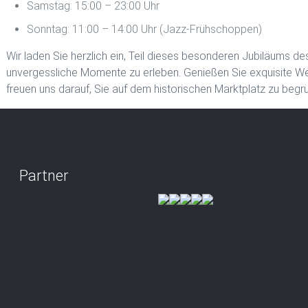
Samstag: 15:00 – 23:00 Uhr
Sonntag: 11:00 – 14:00 Uhr (Jazz-Frühschoppen)
Wir laden Sie herzlich ein, Teil dieses besonderen Jubiläums 
unvergessliche Momente zu erleben. Genießen Sie exquisite Wein
freuen uns darauf, Sie auf dem historischen Marktplatz zu begr
Partner