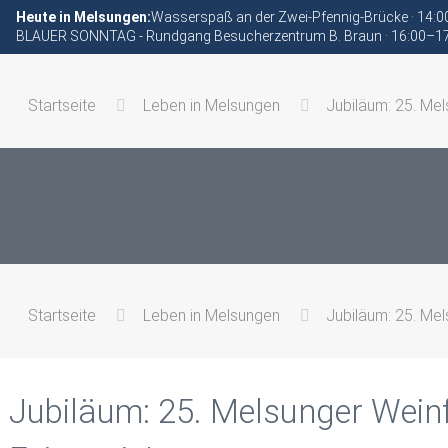
Heute in Melsungen:
Wasserspaß an der Zwei-Pfennig-Brücke · 14:
BLAUER SONNTAG - Rundgang Besucherzentrum B. Braun · 16:00–1
Startseite
Leben in Melsungen
Jubiläum: 25. Mel
Startseite
Leben in Melsungen
Jubiläum: 25. Mel
Jubiläum: 25. Melsunger Wein