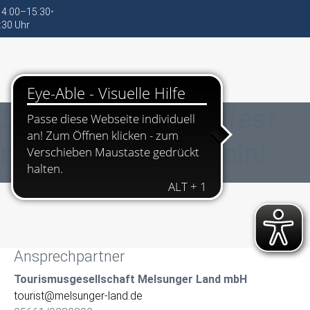
 14:00–15:30
•
:30 Uhr
5. Melsunger Weinfest
nussvollen Feiern ein!
Ansprechpartner
Tourismusgesellschaft Melsunger Land mbH
tourist@melsunger-land.de