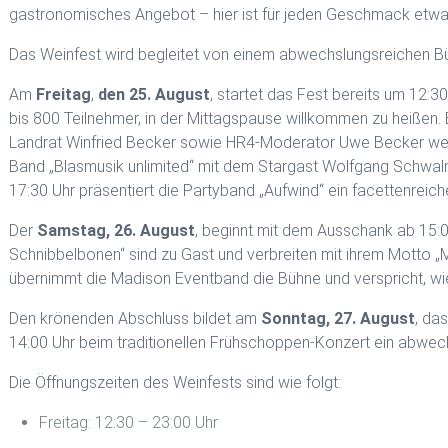
gastronomisches Angebot – hier ist für jeden Geschmack etwa
Das Weinfest wird begleitet von einem abwechslungsreichen Büh
Am
Freitag
,
den 25. August
, startet das Fest bereits um 12:
bis 800 Teilnehmer, in der Mittagspause willkommen zu heißen.
Landrat Winfried Becker sowie HR4-Moderator Uwe Becker werde
Band „Blasmusik unlimited“ mit dem Stargast Wolfgang Schwalm
17:30 Uhr präsentiert die Partyband „Aufwind“ ein facettenrei
Der
Samstag, 26. August
, beginnt mit dem Ausschank ab 15:
Schnibbelbonen“ sind zu Gast und verbreiten mit ihrem Motto „
übernimmt die Madison Eventband die Bühne und verspricht, wi
Den krönenden Abschluss bildet am
Sonntag, 27. August
, da
14:00 Uhr beim traditionellen Frühschoppen-Konzert ein abwech
Die Öffnungszeiten des Weinfests sind wie folgt:
Freitag: 12:30 – 23:00 Uhr