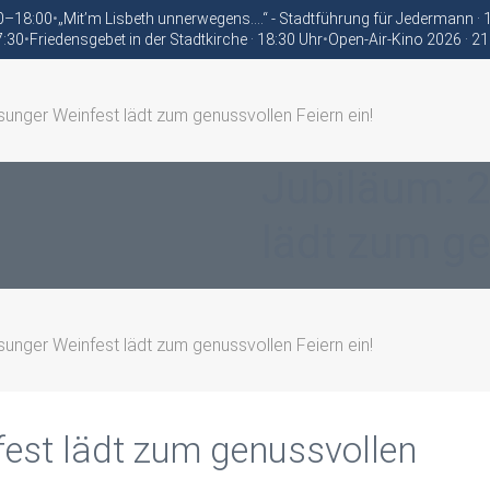
00–18:00
•
„Mit’m Lisbeth unnerwegens….“ - Stadtführung für Jedermann ·
7:30
•
Friedensgebet in der Stadtkirche · 18:30 Uhr
•
Open-Air-Kino 2026 · 21
sunger Weinfest lädt zum genussvollen Feiern ein!
Jubiläum: 2
lädt zum ge
sunger Weinfest lädt zum genussvollen Feiern ein!
fest lädt zum genussvollen