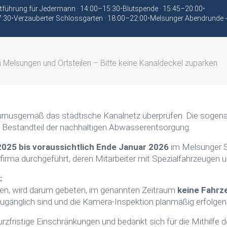
tführung für Jedermann · 14:00–15:30
•
Blutspende · 15:45–20:00
•
7:30
•
Verzauberter Schlossgarten · 18:00–22:00
•
Melsunger Abendrunde -
 Melsungen und Ortsteilen – Bitte keine Kanaldeckel zuparken
rnusgemäß das städtische Kanalnetz überprüfen. Die sogena
er Bestandteil der nachhaltigen Abwasserentsorgung.
025 bis voraussichtlich Ende Januar 2026
im Melsunger St
irma durchgeführt, deren Mitarbeiter mit Spezialfahrzeugen 
:
nen, wird darum gebeten, im genannten Zeitraum
keine Fahrz
 zugänglich sind und die Kamera-Inspektion planmäßig erfolgen
zfristige Einschränkungen und bedankt sich für die Mithilfe d