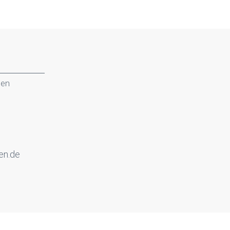
gen
en.de