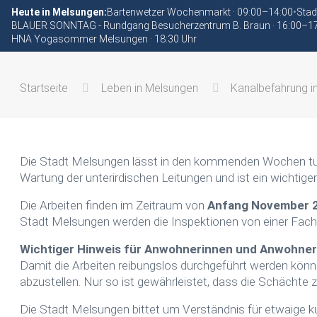
Heute in Melsungen:
Bartenwetzer Wochenmarkt · 09:00–14:00
•
Stad
BLAUER SONNTAG - Rundgang Besucherzentrum B. Braun · 16:00–1
HNA Yogasommer Melsungen · 18:30 Uhr
Startseite
Leben in Melsungen
Kanalbefahrung in
Die Stadt Melsungen lässt in den kommenden Wochen tu
Wartung der unterirdischen Leitungen und ist ein wichtig
Die Arbeiten finden im Zeitraum von
Anfang November 2
Stadt Melsungen werden die Inspektionen von einer Fachf
Wichtiger Hinweis für Anwohnerinnen und Anwohner
Damit die Arbeiten reibungslos durchgeführt werden kön
abzustellen. Nur so ist gewährleistet, dass die Schächte
Die Stadt Melsungen bittet um Verständnis für etwaige kur