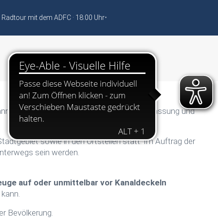
 Radtour mit dem ADFC · 18:00 Uhr
•
nnte Kanalbefahrung dient der Zustandserfassung und
adtgebiet sowie in den Ortsteilen statt. Im Auftrag der
unterwegs sein werden.
euge auf oder unmittelbar vor Kanaldeckeln
 kann.
er Bevölkerung.