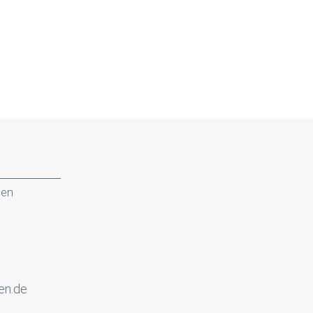
gen
en.de