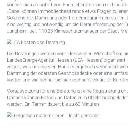
können sich ab sofort von Energieberaterinnen und -berate
„Dabei können Immobilienbesitzende etwa Fragen zu ener
Solarenergie, Dämmung oder Förderprogrammen stellen. D
sind wichtig und notwendig um die Herausforderung der 
Jungheim, seit 1.10.23 Klimaschutzmanager der Stadt Me
Die Beratungen werden vom Hessischen Wirtschaftsminist
LandesEnergieAgentur Hessen (LEA Hessen) organisiert: „
zeigen, was am eigenen Haus energetisch verbessert werd
Dämmung der obersten Geschossdecke oder eine umfass
kosten und wie schnell sie sich rechnen“, erklärt Dr. Kar
Voraussetzung für eine Beratung ist eine Registrierung un
Danach können Fotos und Daten zum Objekt hochgeladen s
werden. Ein Termin dauert bis zu 60 Minuten.