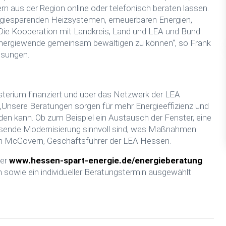
rn aus der Region online oder telefonisch beraten lassen.
giesparenden Heizsystemen, erneuerbaren Energien,
ie Kooperation mit Landkreis, Land und LEA und Bund
Energiewende gemeinsam bewältigen zu können“, so Frank
lsungen.
erium finanziert und über das Netzwerk der LEA
Unsere Beratungen sorgen für mehr Energieeffizienz und
en kann. Ob zum Beispiel ein Austausch der Fenster, eine
ende Modernisierung sinnvoll sind, was Maßnahmen
sten McGovern, Geschäftsführer der LEA Hessen.
ter
www.hessen-spart-energie.de/energieberatung
.
owie ein individueller Beratungstermin ausgewählt