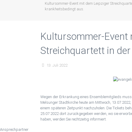
Kultursommer-Event mit dem Leipziger Streichquartet
krankheitsbedingt aus.
Kultursommer-Event m
Streichquartett in de
fällt am 13.07.2022 k
13. Juli 2022
Wegen der Erkrankung eines Ensemblemitglieds muss di
Melsunger Stadtkirche heute am Mittwoch, 13.07.2022, 
einem späteren Zeitpunkt nachzuholen. Die Tickets beha
25.07.2022 dort zurückgegeben werden, wo sie erworbe
haben, werden Sie rechtzeitig informiert.
Ansprechpartner