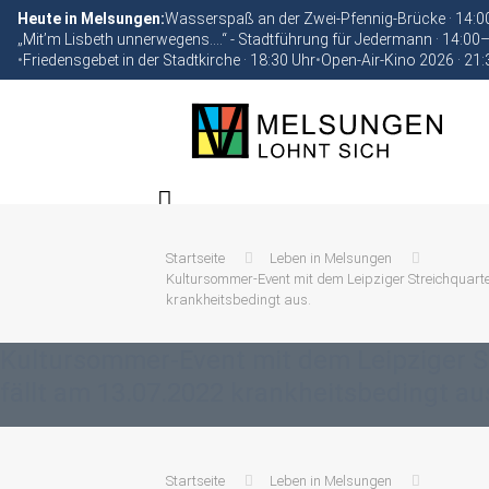
Heute in Melsungen:
Wasserspaß an der Zwei-Pfennig-Brücke · 14:
„Mit’m Lisbeth unnerwegens….“ - Stadtführung für Jedermann · 14:00
•
Friedensgebet in der Stadtkirche · 18:30 Uhr
•
Open-Air-Kino 2026 · 21:
Startseite
Leben in Melsungen
Kultursommer-Event mit dem Leipziger Streichquartet
krankheitsbedingt aus.
Kultursommer-Event mit dem Leipziger St
fällt am 13.07.2022 krankheitsbedingt au
Startseite
Leben in Melsungen