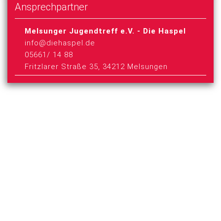
Ansprechpartner
Melsunger Jugendtreff e.V. - Die Haspel
info@diehaspel.de
05661/ 14 88
Fritzlarer Straße 35, 34212 Melsungen