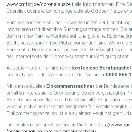
www.bmfsfj.de/corona-auszeit
alle Informationen. Eine De
Überblick über alle Einrichtungen, die ab Oktober Plätze anb
Familien können sich über Besonderheiten der Einrichtungen
informieren und direkt ihre Buchungsanfrage starten. Die
dann mit der Familie Kontakt auf, und gibt eine Rückmel
Buchungszeitraum freie Plätze vorhanden sind. Wenn die B
Familie ihre Berechtigung nachweisen. Hierfür gibt es ein 
der Internetseite der Corona-Auszeit zur Verfügung steht.
Außerdem steht Familien eine
kostenlose Beratungshot
sechs Tagen in der Woche unter der Nummer
0800 866 1
Mit dem aktuellen
Einkommensrechner
der Bundesarbei
erhalten Interessierte Orientierung, ob die vergünstigten Pre
Berechnungsgrundlage sind die Sozialhilfe-Regelsätze, die s
woraus sich eine Einkommensgrenze für Familien ergibt. Un
Einkommensgrenze, so ist sie zu einem vergünstigten Urla
Den Einkommensrechner finden Sie hier:
https://www.bag-
familienerholung.de/einkommensrechner/