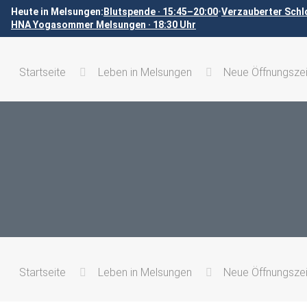
Heute in Melsungen:
Blutspende · 15:45–20:00
•
Verzauberter Schl
HNA Yogasommer Melsungen · 18:30 Uhr
Startseite
Leben in Melsungen
Neue Öffnungszei
Startseite
Leben in Melsungen
Neue Öffnungszei