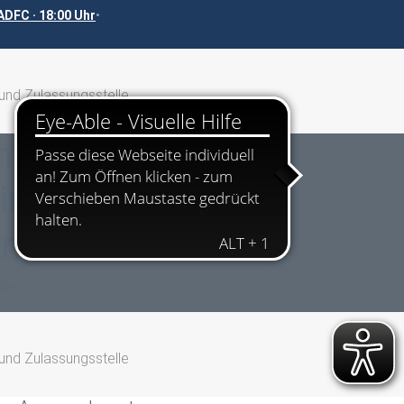
DFC · 18:00 Uhr
•
und Zulassungsstelle
ngszeiten ab dem
 im
tungszentrum
lle
und Zulassungsstelle