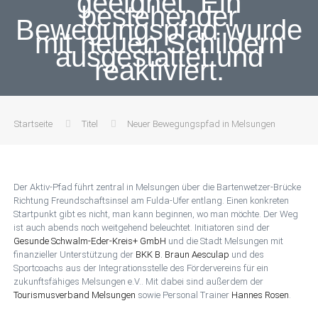
geeignet. Ein
bestehender
Bewegungspfad wurde
mit neuen Schildern
ausgestattet und
reaktiviert.
Startseite
Titel
Neuer Bewegungspfad in Melsungen
Der Aktiv-Pfad führt zentral in Melsungen über die Bartenwetzer-Brücke
Richtung Freundschaftsinsel am Fulda-Ufer entlang. Einen konkreten
Startpunkt gibt es nicht, man kann beginnen, wo man möchte. Der Weg
ist auch abends noch weitgehend beleuchtet. Initiatoren sind der
Gesunde Schwalm-Eder-Kreis+ GmbH
und die Stadt Melsungen mit
finanzieller Unterstützung der
BKK B. Braun Aesculap
und des
Sportcoachs aus der Integrationsstelle des Fördervereins für ein
zukunftsfähiges Melsungen e.V.. Mit dabei sind außerdem der
Tourismusverband Melsungen
sowie Personal Trainer
Hannes Rosen
.