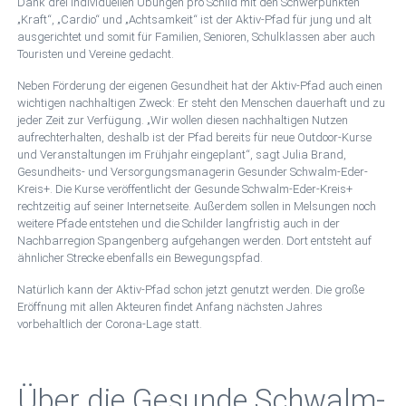
Dank drei individuellen Übungen pro Schild mit den Schwerpunkten
„Kraft“, „Cardio“ und „Achtsamkeit“ ist der Aktiv-Pfad für jung und alt
ausgerichtet und somit für Familien, Senioren, Schulklassen aber auch
Touristen und Vereine gedacht.
Neben Förderung der eigenen Gesundheit hat der Aktiv-Pfad auch einen
wichtigen nachhaltigen Zweck: Er steht den Menschen dauerhaft und zu
jeder Zeit zur Verfügung. „Wir wollen diesen nachhaltigen Nutzen
aufrechterhalten, deshalb ist der Pfad bereits für neue Outdoor-Kurse
und Veranstaltungen im Frühjahr eingeplant“, sagt Julia Brand,
Gesundheits- und Versorgungsmanagerin Gesunder Schwalm-Eder-
Kreis+. Die Kurse veröffentlicht der Gesunde Schwalm-Eder-Kreis+
rechtzeitig auf seiner Internetseite. Außerdem sollen in Melsungen noch
weitere Pfade entstehen und die Schilder langfristig auch in der
Nachbarregion Spangenberg aufgehangen werden. Dort entsteht auf
ähnlicher Strecke ebenfalls ein Bewegungspfad.
Natürlich kann der Aktiv-Pfad schon jetzt genutzt werden. Die große
Eröffnung mit allen Akteuren findet Anfang nächsten Jahres
vorbehaltlich der Corona-Lage statt.
Über die Gesunde Schwalm-