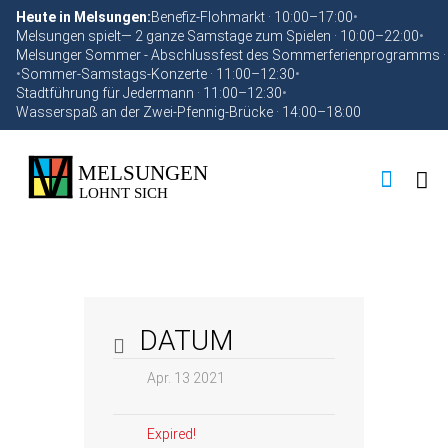
Heute in Melsungen:
Benefiz-Flohmarkt · 10:00–17:00
•
Melsungen spielt— 2 ganze Samstage zum Spielen · 10:00–22:00
•
Melsunger Sommer - Abschlussfest des Sommerferienprogramms ·
•
Sommer-Samstags-Konzerte · 11:00–12:30
•
Stadtführung für Jedermann · 11:00–12:30
•
Wasserspaß an der Zwei-Pfennig-Brücke · 14:00–18:00
DATUM
Apr. 13 2021
Expired!