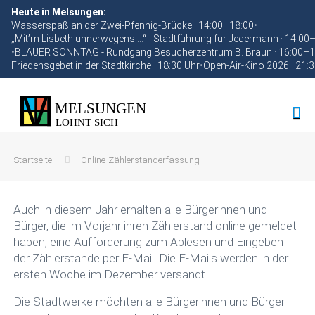
Heute in Melsungen:
Wasserspaß an der Zwei-Pfennig-Brücke · 14:00–18:00
•
„Mit’m Lisbeth unnerwegens….“ - Stadtführung für Jedermann · 14:00
•
BLAUER SONNTAG - Rundgang Besucherzentrum B. Braun · 16:00–1
Friedensgebet in der Stadtkirche · 18:30 Uhr
•
Open-Air-Kino 2026 · 21:
Startseite
Online-Zählerstanderfassung
Auch in diesem Jahr erhalten alle Bürgerinnen und
Bürger, die im Vorjahr ihren Zählerstand online gemeldet
haben, eine Aufforderung zum Ablesen und Eingeben
der Zählerstände per E-Mail. Die E-Mails werden in der
ersten Woche im Dezember versandt.
Die Stadtwerke möchten alle Bürgerinnen und Bürger