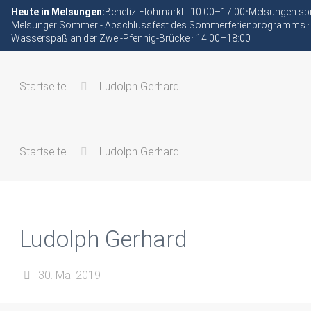
Heute in Melsungen:
Benefiz-Flohmarkt · 10:00–17:00
•
Melsungen spi
Melsunger Sommer - Abschlussfest des Sommerferienprogramms ·
Wasserspaß an der Zwei-Pfennig-Brücke · 14:00–18:00
Startseite
Ludolph Gerhard
Startseite
Ludolph Gerhard
Ludolph Gerhard
30. Mai 2019