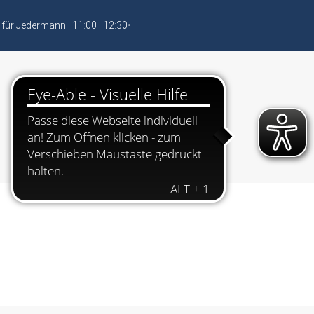
 für Jedermann · 11:00–12:30
•