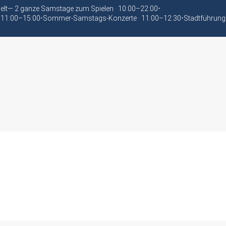
elt— 2 ganze Samstage zum Spielen · 10:00–22:00
•
 11:00–15:00
•
Sommer-Samstags-Konzerte · 11:00–12:30
•
Stadtführung