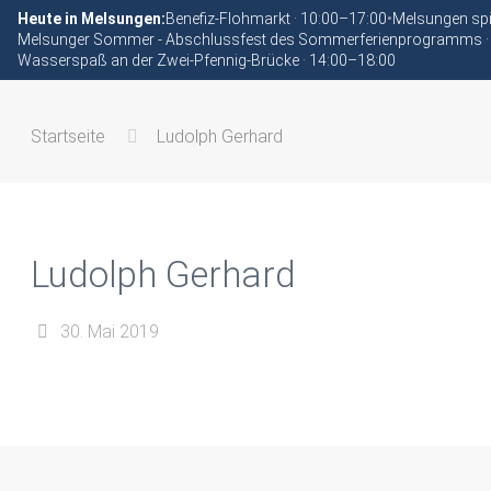
Heute in Melsungen:
Benefiz-Flohmarkt · 10:00–17:00
•
Melsungen spi
Melsunger Sommer - Abschlussfest des Sommerferienprogramms ·
Wasserspaß an der Zwei-Pfennig-Brücke · 14:00–18:00
Startseite
Ludolph Gerhard
Ludolph Gerhard
30. Mai 2019