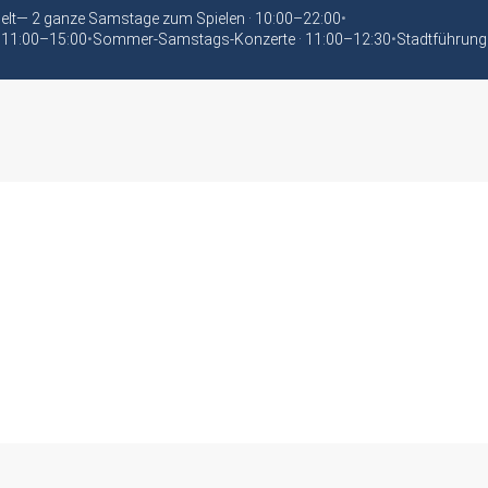
elt— 2 ganze Samstage zum Spielen · 10:00–22:00
•
 11:00–15:00
•
Sommer-Samstags-Konzerte · 11:00–12:30
•
Stadtführung