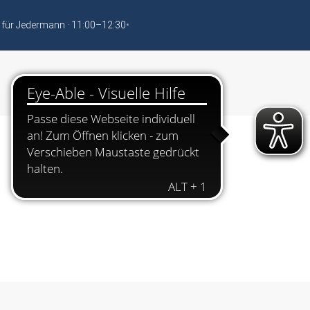
 für Jedermann · 11:00–12:30
•