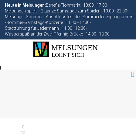
Heute in Melsungen:
Benefiz-Flohmarkt · 10:00–17:00
•
Melsungen spielt— 2 ganze Samstage zum Spielen · 10:00–22:00
•
Melsunger Sommer - Abschlussfest des Sommerferienprogramms ·
•
Sommer-Samstags-Konzerte · 11:00–12:30
•
Stadtführung für Jedermann · 11:00–12:30
•
Wasserspaß an der Zwei-Pfennig-Brücke · 14:00–18:00
30.