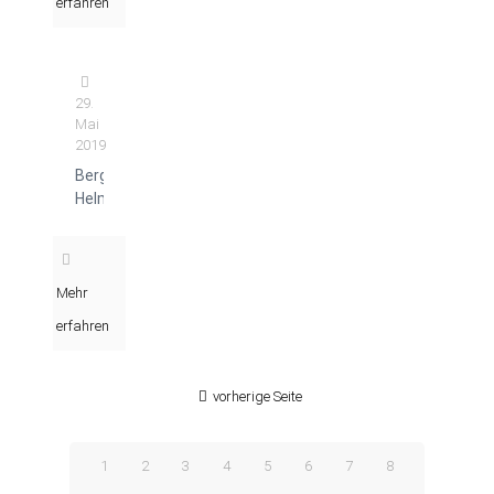
erfahren
29.
Mai
2019
Berg
Helmut
Mehr
erfahren
vorherige Seite
1
2
3
4
5
6
7
8