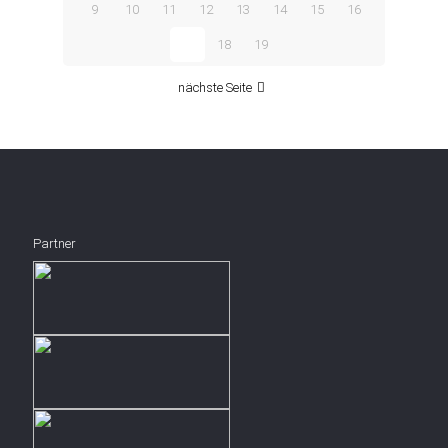
9
10
11
12
13
14
15
16
17
18
19
nächste Seite
Partner