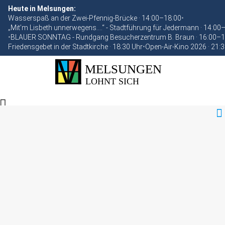
Heute in Melsungen:
Wasserspaß an der Zwei-Pfennig-Brücke · 14:00–18:00
•
„Mit’m Lisbeth unnerwegens….“ - Stadtführung für Jedermann · 14:00
•
BLAUER SONNTAG - Rundgang Besucherzentrum B. Braun · 16:00–1
Friedensgebet in der Stadtkirche · 18:30 Uhr
•
Open-Air-Kino 2026 · 21: