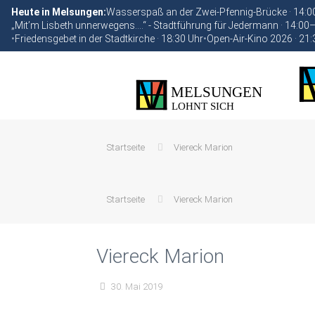
Heute in Melsungen:
Wasserspaß an der Zwei-Pfennig-Brücke · 14:
„Mit’m Lisbeth unnerwegens….“ - Stadtführung für Jedermann · 14:00
•
Friedensgebet in der Stadtkirche · 18:30 Uhr
•
Open-Air-Kino 2026 · 21:
Startseite
Viereck Marion
Startseite
Viereck Marion
Viereck Marion
30. Mai 2019