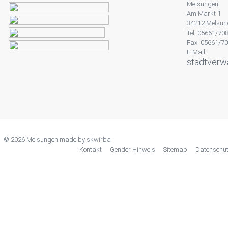
Melsungen
Am Markt 1
34212 Melsun
Tel: 05661/70
Fax: 05661/7
E-Mail:
stadtverw
© 2026 Melsungen made by
skwirba
Kontakt
Gender Hinweis
Sitemap
Datenschu