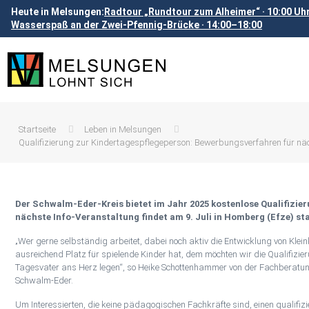
Heute in Melsungen:
Radtour „Rundtour zum Alheimer“ · 10:00 Uh
Wasserspaß an der Zwei-Pfennig-Brücke · 14:00–18:00
Startseite
Leben in Melsungen
Qualifizierung zur Kindertagespflegeperson: Bewerbungsverfahren für nä
Der Schwalm-Eder-Kreis bietet im Jahr 2025 kostenlose Qualifizier
nächste Info-Veranstaltung findet am 9. Juli in Homberg (Efze) sta
„Wer gerne selbständig arbeitet, dabei noch aktiv die Entwicklung von Kle
ausreichend Platz für spielende Kinder hat, dem möchten wir die Qualifizi
Tagesvater ans Herz legen“, so Heike Schottenhammer von der Fachberat
Schwalm-Eder.
Um Interessierten, die keine pädagogischen Fachkräfte sind, einen qualifizie