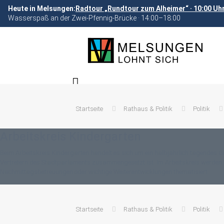
Heute in Melsungen:
Radtour „Rundtour zum Alheimer“ · 10:00 Uh
Wasserspaß an der Zwei-Pfennig-Brücke · 14:00–18:00
Startseite
Rathaus & Politik
Politik
Arbeitskreis Kindergarten
Beim Arbeitskreis Kindergarten handelt es sich um ein halbjährlich tagendes 
Vertretern des Stadtparlaments zusammengesetzt ist. Im Arbeitskreis werden 
Nachmittagsbetreuungen oder wichtige Weiterentwicklungen thematisiert.
Startseite
Rathaus & Politik
Politik