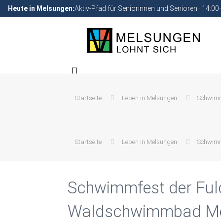
Heute in Melsungen:
Aktiv-Pfad für Seniorinnen und Senioren · 14:0
Startseite
Leben in Melsungen
Schwimm
Startseite
Leben in Melsungen
Schwimm
Schwimmfest der Ful
Waldschwimmbad Me