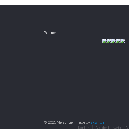
Partner
© 2026 Melsungen made by
skwirba
Kontakt
Gender Hinweis
S