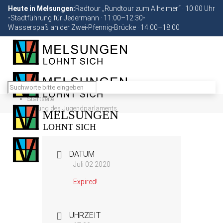
Heute in Melsungen:
Radtour „Rundtour zum Alheimer“ · 10:00 Uhr
•
Stadtführung für Jedermann · 11:00–12:30
•
Wasserspaß an der Zwei-Pfennig-Brücke · 14:00–18:00
Startseite
Sitzung des Jugendparlaments
DATUM
Juli 02 2020
Expired!
UHRZEIT