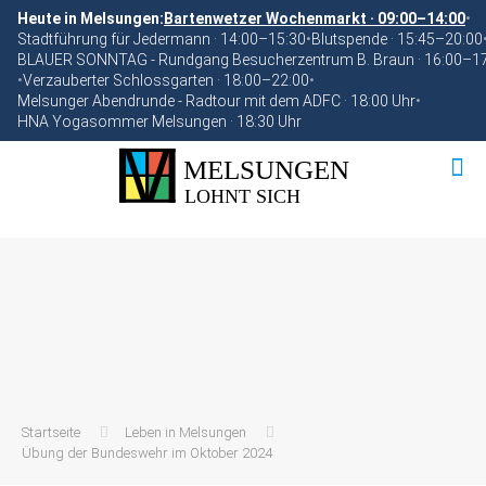
Heute in Melsungen:
Bartenwetzer Wochenmarkt · 09:00–14:00
•
Stadtführung für Jedermann · 14:00–15:30
•
Blutspende · 15:45–20:00
BLAUER SONNTAG - Rundgang Besucherzentrum B. Braun · 16:00–1
•
Verzauberter Schlossgarten · 18:00–22:00
•
Melsunger Abendrunde - Radtour mit dem ADFC · 18:00 Uhr
•
HNA Yogasommer Melsungen · 18:30 Uhr
Startseite
Leben in Melsungen
Übung der Bundeswehr im Oktober 2024