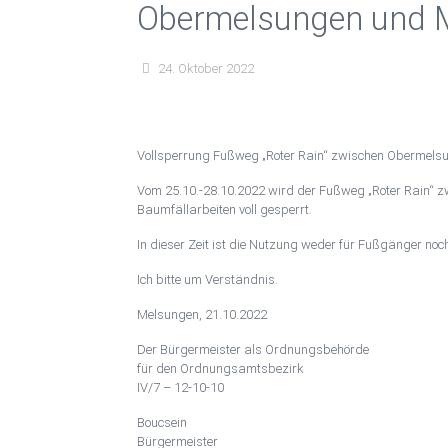
Obermelsungen und 
25.10.-28.10.2022
24. Oktober 2022
Vollsperrung Fußweg „Roter Rain“ zwischen Obermel
Vom 25.10.-28.10.2022 wird der Fußweg „Roter Rain“
Baumfällarbeiten voll gesperrt.
In dieser Zeit ist die Nutzung weder für Fußgänger noc
Ich bitte um Verständnis.
Melsungen, 21.10.2022
Der Bürgermeister als Ordnungsbehörde
für den Ordnungsamtsbezirk
IV/7 – 12-10-10
Boucsein
Bürgermeister