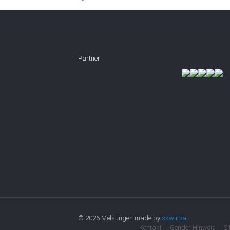
Partner
© 2026 Melsungen made by
skwirba
Kontakt
Gender Hinweis
S