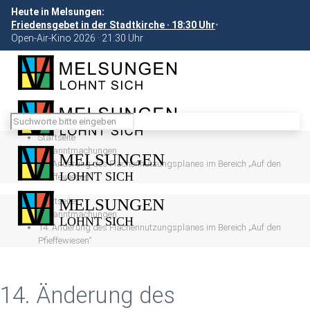
Heute in Melsungen:
Friedensgebet in der Stadtkirche · 18:30 Uhr
•
Open-Air-Kino 2026 · 21:30 Uhr
Startseite
Bekanntmachungen
14. Änderung des Flächennutzungsplanes im Bereich „Auf den
Pfieffewiesen“
Startseite
Bekanntmachungen
14. Änderung des Flächennutzungsplanes im Bereich „Auf den
Pfieffewiesen“
14. Änderung des