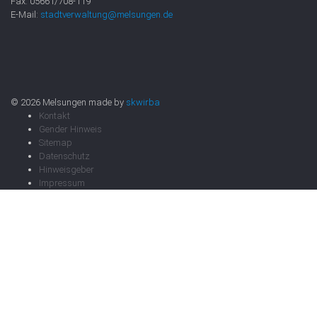
Fax: 05661/708-119
E-Mail:
stadtverwaltung@melsungen.de
© 2026 Melsungen made by
skwirba
Kontakt
Gender Hinweis
Sitemap
Datenschutz
Hinweisgeber
Impressum