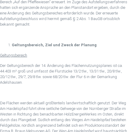
Bereich „Auf den Pfieffewiesen“ erneuert. Im Zuge des Aufstellungsverfahrens
hatten sich ergänzende Ansprüche an den Planstandort ergeben, durch die
eine Änderung des Geltungsbereiches erforderlich wurde. Der erneuerte
Aufstellungsbeschluss wird hiermit gemäß § 2 Abs. 1 BauGB ortsüblich
bekannt gemacht.
Geltungsbereich, Ziel und Zweck der Planung
Geltungsbereich
Der Geltungsbereich der 14. Änderung des Flächennutzungsplanes ist ca.
44.403 m² groß und umfasst die Flurstücke 13/2 tlw., 13/31 tlw., 20/8 tlw.,
20/12 tlw., 29/7, 29/8 tlw. sowie 68/20 tlw. der Flur 6 in der Gemarkung
Adelshausen.
Die Flächen werden aktuell größtenteils landwirtschaftlich genutzt. Der Weg
Am Haidelspfad führt ohne seitliche Gehwege von der Nürnberger Straße im
Westen in Richtung des benachbarten HolzEnergieWerkes im Osten, direkt
durch das Plangebiet. Südlich entlang des Weges
Am Haidelspfad
bestehen
Feldgehölze; nördlich angrenzend befindet sich ein Produktionsstandort der
Firma B. Braun Melsungen AG. Der Weg
Am Haidelspfad
wird hauptsächlich