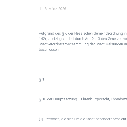
3. März 2026
Aufgrund des § 6 der Hessischen Gemeindeordnung in
142), zuletzt geändert durch Art. 2 u. 3 des Gesetzes vo
Stadtverordnetenversammlung der Stadt Melsungen am
beschlossen.
§ 1
§ 10 der Hauptsatzung – Ehrenbürgerrecht, Ehrenbeze
(1) Per­so­nen, die sich um die Stadt be­son­ders ver­di