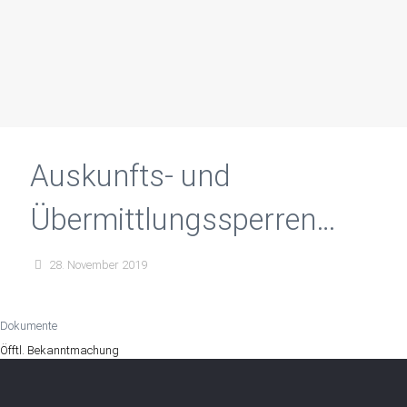
Auskunfts- und
Übermittlungssperren
nach dem
28. November 2019
Bundesmeldegesetz
Dokumente
Öfftl. Bekanntmachung