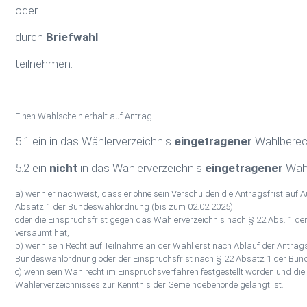
oder
durch
Briefwahl
teilnehmen.
Einen Wahlschein erhält auf Antrag
5.1 ein in das Wählerverzeichnis
eingetragener
Wahlberech
5.2 ein
nicht
in das Wählerverzeichnis
eingetragener
Wahl
a) wenn er nachweist, dass er ohne sein Verschulden die Antragsfrist auf
Absatz 1 der Bundeswahlordnung (bis zum 02.02.2025)
oder die Einspruchsfrist gegen das Wählerverzeichnis nach § 22 Abs. 1 d
versäumt hat,
b) wenn sein Recht auf Teilnahme an der Wahl erst nach Ablauf der Antrags
Bundeswahlordnung oder der Einspruchsfrist nach § 22 Absatz 1 der Bun
c) wenn sein Wahlrecht im Einspruchsverfahren festgestellt worden und die
Wählerverzeichnisses zur Kenntnis der Gemeindebehörde gelangt ist.