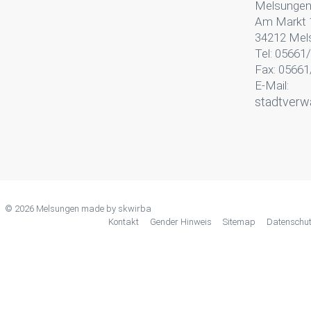
Melsunge
Am Markt 
34212 Mel
Tel: 05661
Fax: 05661
E-Mail:
stadtverw
© 2026 Melsungen made by
skwirba
Kontakt
Gender Hinweis
Sitemap
Datenschu