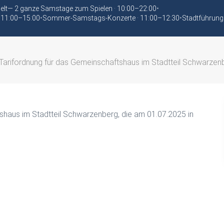
elt— 2 ganze Samstage zum Spielen · 10:00–22:00
•
 11:00–15:00
•
Sommer-Samstags-Konzerte · 11:00–12:30
•
Stadtführung
Tarifordnung für das Gemeinschaftshaus im Stadtteil Schwarze
shaus im Stadtteil Schwarzenberg, die am 01.07.2025 in