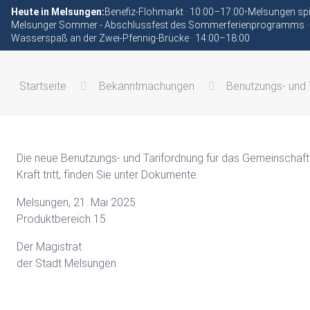
Heute in Melsungen:
Benefiz-Flohmarkt · 10:00–17:00
•
Melsungen spi
Melsunger Sommer - Abschlussfest des Sommerferienprogramms ·
Wasserspaß an der Zwei-Pfennig-Brücke · 14:00–18:00
Startseite
Bekanntmachungen
Benutzungs- und 
Die neue Benutzungs- und Tarifordnung für das Gemeinschaft
Kraft tritt, finden Sie unter Dokumente.
Melsungen, 21. Mai 2025
Produktbereich 15
Der Magistrat
der Stadt Melsungen