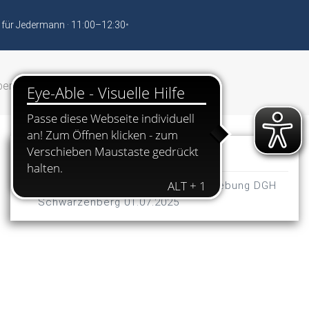
 für Jedermann · 11:00–12:30
•
nberg vom 01.07.2025
Dokumente
Benutzungs- und Tarifordnung Anhebung DGH
Schwarzenberg 01.07.2025