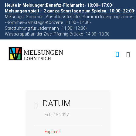
Heute in Melsungen:
Benefiz-Flohmarkt · 10:00–17:00
•
Melsungen spielt— 2 ganze Samstage zum Spielen · 10:00–22:00
•
Melsunger Sommer - Abschlussfest des Sommerferienprogramms ·
•
Sommer-Samstags-Konzerte · 11:00–12:30
•
Stadtführung für Jedermann · 11:00–12:30
•
Wasserspaß an der Zwei-Pfennig-Brücke · 14:00–18:00
DATUM
Feb. 15 2022
Expired!