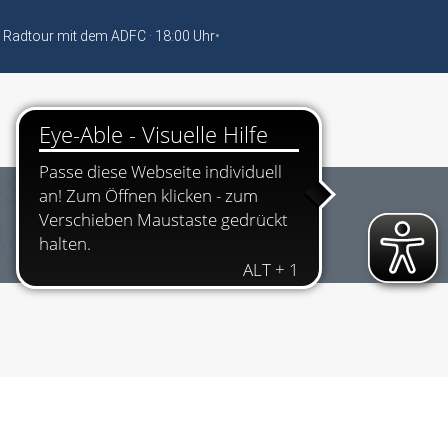
 Radtour mit dem ADFC · 18:00 Uhr
•
 Straßensperrung
ße, Melsungen