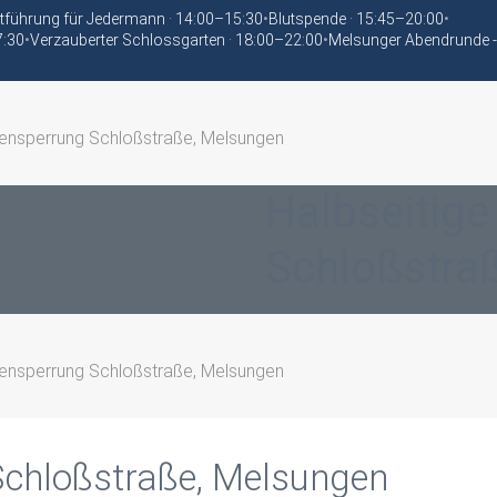
tführung für Jedermann · 14:00–15:30
•
Blutspende · 15:45–20:00
•
7:30
•
Verzauberter Schlossgarten · 18:00–22:00
•
Melsunger Abendrunde -
ßensperrung Schloßstraße, Melsungen
Halbseitige
Schloßstra
ßensperrung Schloßstraße, Melsungen
Schloßstraße, Melsungen