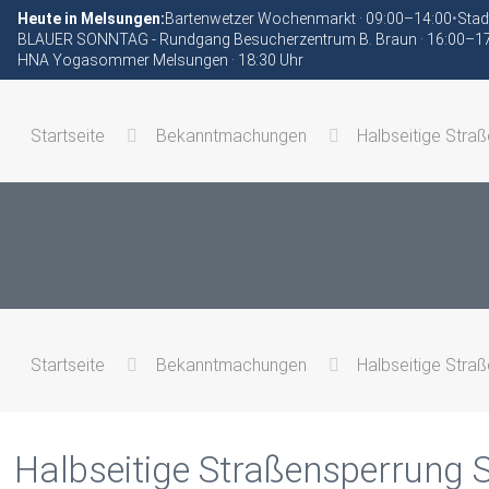
Heute in Melsungen:
Bartenwetzer Wochenmarkt · 09:00–14:00
•
Stad
BLAUER SONNTAG - Rundgang Besucherzentrum B. Braun · 16:00–1
HNA Yogasommer Melsungen · 18:30 Uhr
Startseite
Bekanntmachungen
Halbseitige Stra
Startseite
Bekanntmachungen
Halbseitige Stra
Halbseitige Straßensperrung 